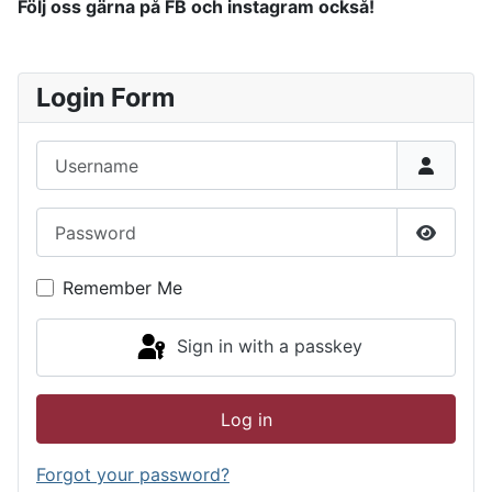
Följ oss gärna på FB och instagram också!
Login Form
Username
Password
Show P
Remember Me
Sign in with a passkey
Log in
Forgot your password?