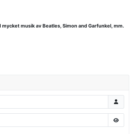
med mycket musik av Beatles, Simon and Garfunkel, mm.
Show P