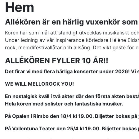
Hem
Allékören är en härlig vuxenkör som
Kören har som mål att ständigt utvecklas musikaliskt oc
Under ledning av vår inspirerande körledare Hélène Eidshei
rock, melodifestivallåtar och allsång. Det viktigaste för
ALLÉKÖREN FYLLER 10 ÅR!!
Det firar vi med flera härliga konserter under 2026! Vi
WE WILL MELLOROCK YOU!
En nostalgisk kväll i två akter där den första akten best
Hela kören med solister och fantastiska musiker.
På Opalen i Rimbo den 18/4 kl 19.00. Biljetter bokas på
På Vallentuna Teater den 25/4 kl 19.00. Biljetter bokas