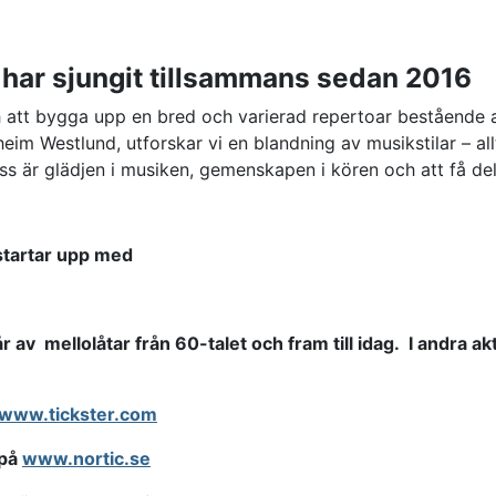
 har sjungit tillsammans sedan 2016
h att bygga upp en bred och varierad repertoar bestående a
m Westlund, utforskar vi en blandning av musikstilar – allt 
 oss är glädjen i musiken, gemenskapen i kören och att få d
 startar upp med
år av mellolåtar från 60-talet och fram till idag. I andra a
www.tickster.com
 på
www.nortic.se