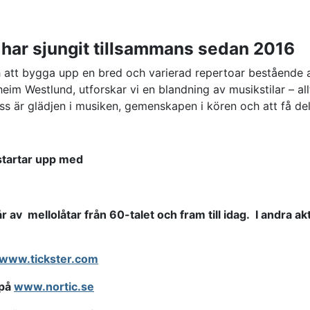
 har sjungit tillsammans sedan 2016
h att bygga upp en bred och varierad repertoar bestående a
m Westlund, utforskar vi en blandning av musikstilar – allt 
 oss är glädjen i musiken, gemenskapen i kören och att få d
 startar upp med
år av mellolåtar från 60-talet och fram till idag. I andra a
www.tickster.com
 på
www.nortic.se