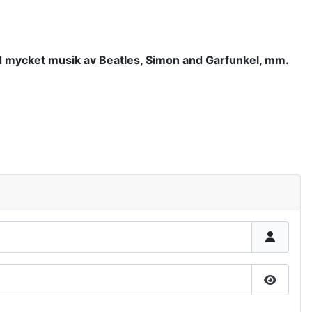
med mycket musik av Beatles, Simon and Garfunkel, mm.
Show P