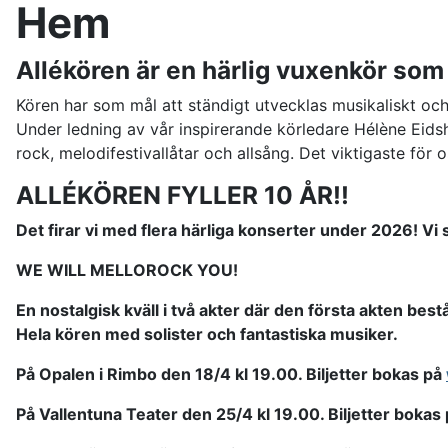
Hem
Allékören är en härlig vuxenkör som
Kören har som mål att ständigt utvecklas musikaliskt oc
Under ledning av vår inspirerande körledare Hélène Eidshei
rock, melodifestivallåtar och allsång. Det viktigaste för
ALLÉKÖREN FYLLER 10 ÅR!!
Det firar vi med flera härliga konserter under 2026! Vi
WE WILL MELLOROCK YOU!
En nostalgisk kväll i två akter där den första akten best
Hela kören med solister och fantastiska musiker.
På Opalen i Rimbo den 18/4 kl 19.00. Biljetter bokas på
På Vallentuna Teater den 25/4 kl 19.00. Biljetter bokas