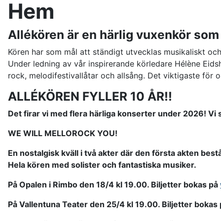
Hem
Allékören är en härlig vuxenkör som
Kören har som mål att ständigt utvecklas musikaliskt oc
Under ledning av vår inspirerande körledare Hélène Eidshei
rock, melodifestivallåtar och allsång. Det viktigaste för
ALLÉKÖREN FYLLER 10 ÅR!!
Det firar vi med flera härliga konserter under 2026! Vi
WE WILL MELLOROCK YOU!
En nostalgisk kväll i två akter där den första akten best
Hela kören med solister och fantastiska musiker.
På Opalen i Rimbo den 18/4 kl 19.00. Biljetter bokas på
På Vallentuna Teater den 25/4 kl 19.00. Biljetter bokas