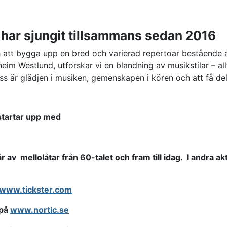
 har sjungit tillsammans sedan 2016
h att bygga upp en bred och varierad repertoar bestående a
m Westlund, utforskar vi en blandning av musikstilar – allt 
 oss är glädjen i musiken, gemenskapen i kören och att få d
 startar upp med
år av mellolåtar från 60-talet och fram till idag. I andra a
www.tickster.com
 på
www.nortic.se