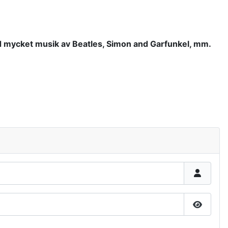
med mycket musik av Beatles, Simon and Garfunkel, mm.
Show P