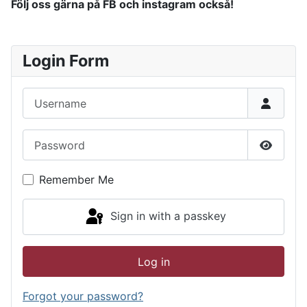
Följ oss gärna på FB och instagram också!
Login Form
Username
Password
Show P
Remember Me
Sign in with a passkey
Log in
Forgot your password?