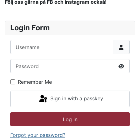
Följ oss gärna på FB och instagram också!
Login Form
Username
Password
Show P
Remember Me
Sign in with a passkey
Log in
Forgot your password?